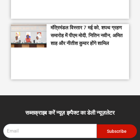
मंत्रिमंडल विस्तार 7 मई को, शपथ ग्रहण
समारोह में पीएम मोदी, नितिन नवीन, अमित
शाह और नीतीश कुमार होंगे शामिल
सब्सक्राइब करें न्यूज़ इम्पैक्ट का डेली न्यूज़लेटर
Email
Subscribe