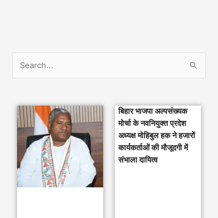
S
e
a
बिहार भाजपा अल्पसंख्यक
r
मोर्चा के नवनियुक्त प्रदेश
c
अध्यक्ष मोहिबुल हक ने हजारों
h
कार्यकर्ताओं की मौजूदगी में
संभाला दायित्व
f
o
r
: