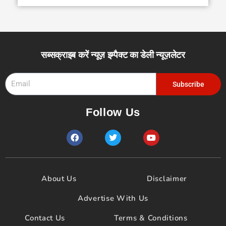
सब्सक्राइब करें न्यूज़ इम्पैक्ट का डेली न्यूज़लेटर
Email
Subscribe
Follow Us
F
T
Y
a
w
o
c
i
u
e
t
t
b
t
u
o
e
b
About Us
Disclaimer
o
r
e
k
Advertise With Us
Contact Us
Terms & Conditions