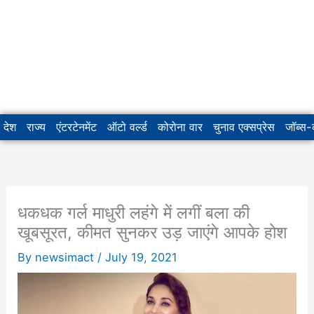
देश
राज्य
एंटरटेनमेंट
ऑटो वर्ल्ड
कोरोना वार
चुनाव एक्सप्रेस
जॉब्स
धकधक गर्ल माधुरी लहंगे में लगीं बला की
खूबसूरत, कीमत सुनकर उड़ जाएंगे आपके होश
By
newsimact
/
July 19, 2021