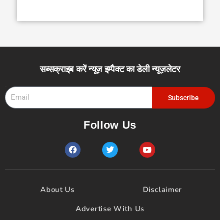
सब्सक्राइब करें न्यूज़ इम्पैक्ट का डेली न्यूज़लेटर
Email
Subscribe
Follow Us
F
T
Y
a
w
o
c
i
u
e
t
t
b
t
u
o
e
b
About Us
Disclaimer
o
r
e
k
Advertise With Us