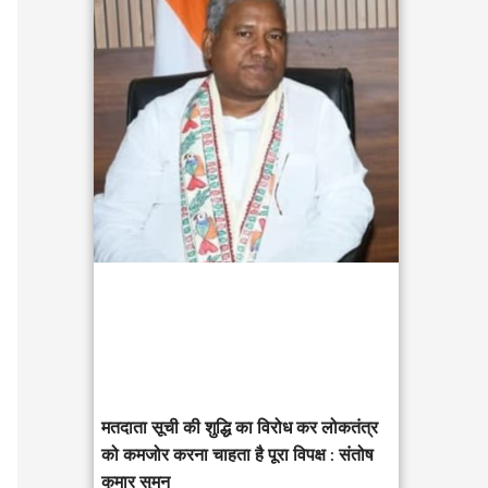
c
h
f
o
r
:
मतदाता सूची की शुद्धि का विरोध कर लोकतंत्र
को कमजोर करना चाहता है पूरा विपक्ष : संतोष
कुमार सुमन