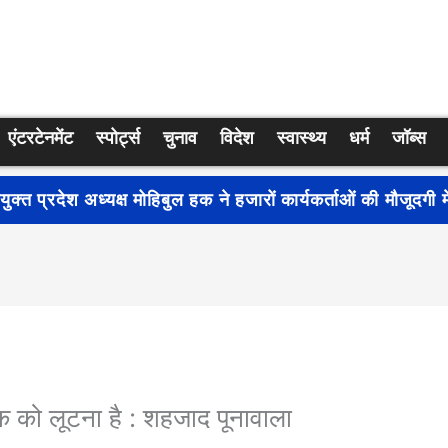
एंटरटेनमेंट
स्पोर्ट्स
चुनाव
विदेश
स्वास्थ्य
धर्म
जॉब्स
्रति जागरूकता बढ़ाने के लिए देशभर में शुरू हुआ नुक्कड़ नाटक ‘बध
क को लूटना है : शहजाद पूनावाला