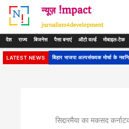
Skip
न्यूज़ !mpact
to
content
jurnalism4development
देश
राज्य
बिजनेस
पैसा बनाएं
ऑटो वर्ल्ड
मोबाइल-टेक
पीएम सूर्य घर: मुफ्त बिजली योजना के प
LATEST NEWS
सिद्दारमैया का मकसद कर्नाट