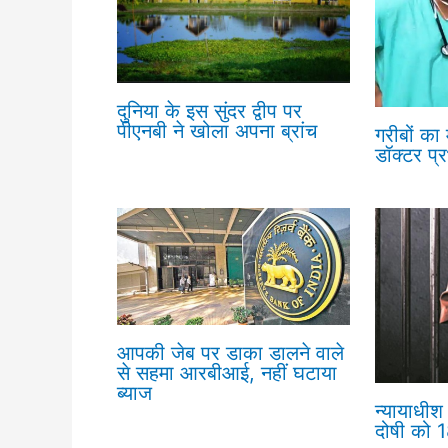
दुनिया के इस सुंदर द्वीप पर
पीएनबी ने खोला अपना ब्रांच
गरीबों का
डॉक्टर प्
आपकी जेब पर डाका डालने वाले
से सहमा आरबीआई, नहीं घटाया
ब्याज
न्यायाधीश 
दोषी को 