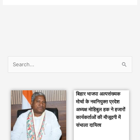
S
e
a
बिहार भाजपा अल्पसंख्यक
r
मोर्चा के नवनियुक्त प्रदेश
c
अध्यक्ष मोहिबुल हक ने हजारों
h
कार्यकर्ताओं की मौजूदगी में
संभाला दायित्व
f
o