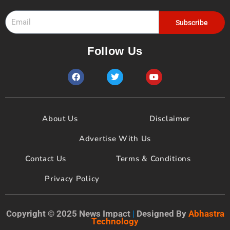
Email
Subscribe
Follow Us
F
T
Y
a
w
o
c
i
u
e
t
t
b
t
u
o
e
b
About Us
Disclaimer
o
r
e
k
Advertise With Us
Contact Us
Terms & Conditions
Privacy Policy
Copyright © 2025 News Impact
|
Designed By
Abhastra
Technology