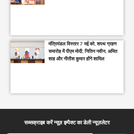
मंत्रिमंडल विस्तार 7 मई को, शपथ ग्रहण
समारोह में पीएम मोदी, नितिन नवीन, अमित
शाह और नीतीश कुमार होंगे शामिल
सब्सक्राइब करें न्यूज़ इम्पैक्ट का डेली न्यूज़लेटर
Email