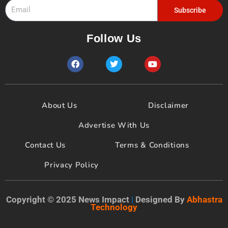
Subscribe
Follow Us
F
T
Y
a
w
o
c
i
u
e
t
t
b
t
u
o
e
b
About Us
Disclaimer
o
r
e
k
Advertise With Us
Contact Us
Terms & Conditions
Privacy Policy
Copyright © 2025 News Impact
|
Designed By
Abhastra
Technology