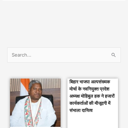
S
e
a
बिहार भाजपा अल्पसंख्यक
r
मोर्चा के नवनियुक्त प्रदेश
c
अध्यक्ष मोहिबुल हक ने हजारों
h
कार्यकर्ताओं की मौजूदगी में
संभाला दायित्व
f
o