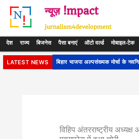
Skip
न्यूज़ !mpact
to
content
jurnalism4development
देश
राज्य
बिजनेस
पैसा बनाएं
ऑटो वर्ल्ड
मोबाइल-टेक
पीएम सूर्य घर: मुफ्त बिजली योजना के प
LATEST NEWS
विहिप अंतरराष्ट्रीय अध्यक्