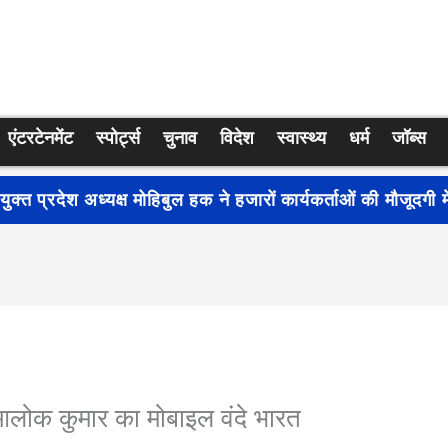
एंटरटेनमेंट
स्पोर्ट्स
चुनाव
विदेश
स्वास्थ्य
धर्म
जॉब्स
्रति जागरूकता बढ़ाने के लिए देशभर में शुरू हुआ नुक्कड़ नाटक ‘बध
ष आलोक कुमार का मोबाइल वंदे भारत