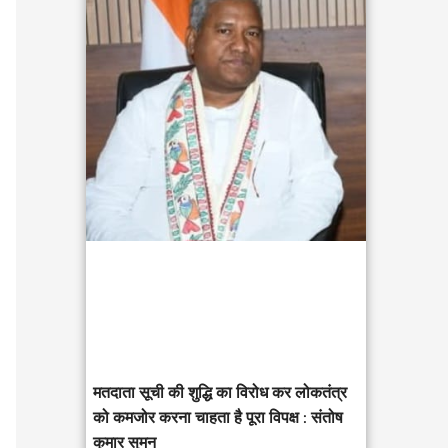
c
h
f
o
r
:
मतदाता सूची की शुद्धि का विरोध कर लोकतंत्र
को कमजोर करना चाहता है पूरा विपक्ष : संतोष
कुमार सुमन