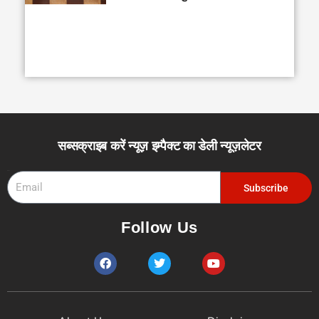
सब्सक्राइब करें न्यूज़ इम्पैक्ट का डेली न्यूज़लेटर
Email
Subscribe
Follow Us
F
T
Y
a
w
o
c
i
u
e
t
t
b
t
u
o
e
b