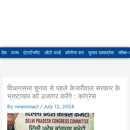
देश
राज्य
एंटरटेनमेंट
ऑटो वर्ल्ड
कोरोना वार
चुनाव एक्सप्रेस
जॉब्स
विधानसभा चुनाव से पहले केजरीवाल सरकार के
भ्रष्टाचार को उजागर करेंगे : कांग्रेस
By
newsimact
/
July 12, 2024