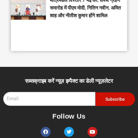
मंत्रिमंडल विस्तार 7 मई को, शपथ ग्रहण
समारोह में पीएम मोदी, नितिन नवीन, अमित
शाह और नीतीश कुमार होंगे शामिल
सब्सक्राइब करें न्यूज़ इम्पैक्ट का डेली न्यूज़लेटर
Email
Subscribe
Follow Us
F
T
Y
a
w
o