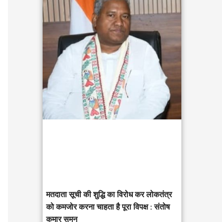
c
h
f
o
r
:
मतदाता सूची की शुद्धि का विरोध कर लोकतंत्र
को कमजोर करना चाहता है पूरा विपक्ष : संतोष
कुमार सुमन