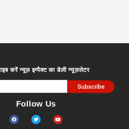
ाइब करें न्यूज़ इम्पैक्ट का डेली न्यूज़लेटर
Subscribe
Follow Us
F
T
Y
a
w
o
c
i
u