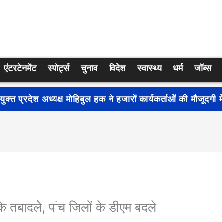
एंटरटेनमेंट
स्पोर्ट्स
चुनाव
विदेश
स्वास्थ्य
धर्म
जॉब्स
्रति जागरूकता बढ़ाने के लिए देशभर में शुरू हुआ नुक्कड़ नाटक ‘बध
े तबादले, पांच जिलों के डीएम बदले