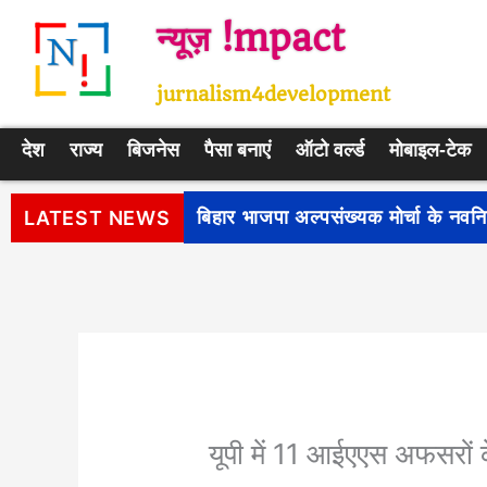
Skip
न्यूज़ !mpact
to
content
jurnalism4development
देश
राज्य
बिजनेस
पैसा बनाएं
ऑटो वर्ल्ड
मोबाइल-टेक
पीएम सूर्य घर: मुफ्त बिजली योजना के प
LATEST NEWS
यूपी में 11 आईएएस अफसरों क