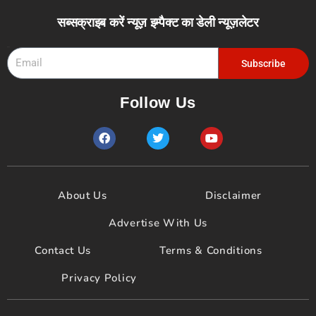
सब्सक्राइब करें न्यूज़ इम्पैक्ट का डेली न्यूज़लेटर
Email
Subscribe
Follow Us
F
T
Y
a
w
o
c
i
u
e
t
t
b
t
u
o
e
b
About Us
Disclaimer
o
r
e
k
Advertise With Us
Contact Us
Terms & Conditions
Privacy Policy