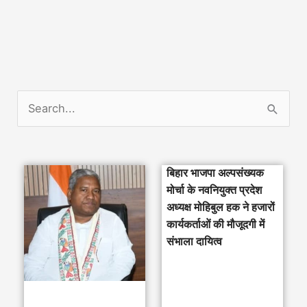
S
e
a
बिहार भाजपा अल्पसंख्यक
r
मोर्चा के नवनियुक्त प्रदेश
c
अध्यक्ष मोहिबुल हक ने हजारों
h
कार्यकर्ताओं की मौजूदगी में
संभाला दायित्व
f
o
r