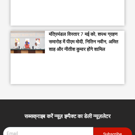
मंत्रिमंडल विस्तार 7 मई को, शपथ ग्रहण
समारोह में पीएम मोदी, नितिन नवीन, अमित
शाह और नीतीश कुमार होंगे शामिल
सब्सक्राइब करें न्यूज़ इम्पैक्ट का डेली न्यूज़लेटर
Email
Subscribe