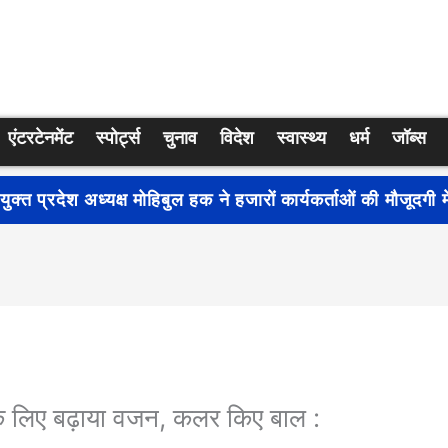
एंटरटेनमेंट
स्पोर्ट्स
चुनाव
विदेश
स्वास्थ्य
धर्म
जॉब्स
्रति जागरूकता बढ़ाने के लिए देशभर में शुरू हुआ नुक्कड़ नाटक ‘बध
े के लिए बढ़ाया वजन, कलर किए बाल :