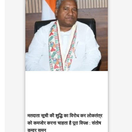
c
h
f
o
r
:
मतदाता सूची की शुद्धि का विरोध कर लोकतंत्र
को कमजोर करना चाहता है पूरा विपक्ष : संतोष
कुमार सुमन