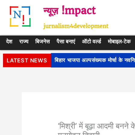
Skip
न्यूज़ !mpact
to
content
jurnalism4development
देश
राज्य
बिजनेस
पैसा बनाएं
ऑटो वर्ल्ड
मोबाइल-टेक
पीएम सूर्य घर: मुफ्त बिजली योजना के प
LATEST NEWS
‘मिश्री’ में बूढ़ा आदमी बनन