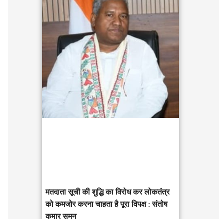
c
h
f
o
r
:
मतदाता सूची की शुद्धि का विरोध कर लोकतंत्र
को कमजोर करना चाहता है पूरा विपक्ष : संतोष
कुमार सुमन