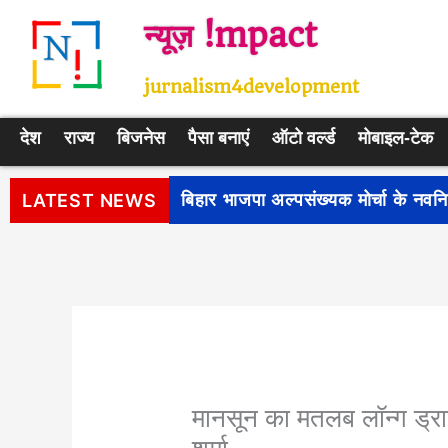
Skip
न्यूज़ !mpact
to
content
jurnalism4development
देश
राज्य
बिजनेस
पैसा बनाएं
ऑटो वर्ल्ड
मोबाइल-टेक
पीएम सूर्य घर: मुफ्त बिजली योजना के प
LATEST NEWS
मानसून का मतलब लॉन्ग ड्राइ