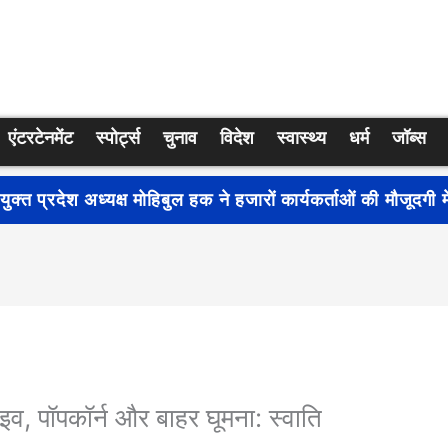
एंटरटेनमेंट
स्पोर्ट्स
चुनाव
विदेश
स्वास्थ्य
धर्म
जॉब्स
्रति जागरूकता बढ़ाने के लिए देशभर में शुरू हुआ नुक्कड़ नाटक ‘बध
व, पॉपकॉर्न और बाहर घूमना: स्वाति