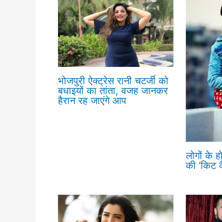
भोजपुरी ऐक्ट्रेस रानी चटर्जी को
बधाइयों का तांता, वजह जानकर
हैरान रह जाएंगे आप
लोगों के ह
की ‘किट 