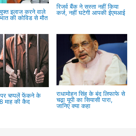
रिजर्व बैंक ने सस्ता नहीं किया
 मुफ्त इलाज करने वाले
कर्ज, नहीं घटेगी आपकी ईएमआई
रभात की कोविड से मौत
राधामोहन सिंह के बंद लिफाफे से
पर चप्पलें फेंकने के
चढ़ा यूपी का सियासी पारा,
18 माह की कैद
जानिए क्या कहा