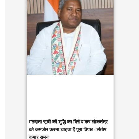
c
h
f
o
r
:
मतदाता सूची की शुद्धि का विरोध कर लोकतंत्र
को कमजोर करना चाहता है पूरा विपक्ष : संतोष
कुमार सुमन