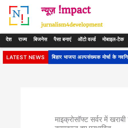
Skip
न्यूज़ !mpact
to
content
jurnalism4development
देश
राज्य
बिजनेस
पैसा बनाएं
ऑटो वर्ल्ड
मोबाइल-टेक
पीएम सूर्य घर: मुफ्त बिजली योजना के प
LATEST NEWS
माइक्रोसॉफ्ट सर्वर में खराबी 