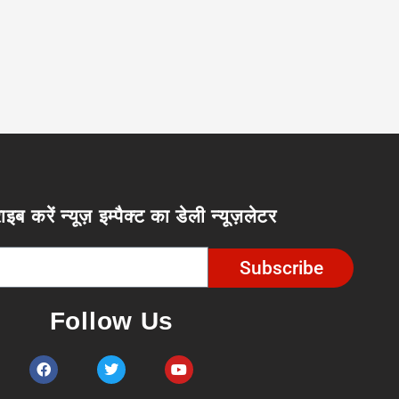
ाइब करें न्यूज़ इम्पैक्ट का डेली न्यूज़लेटर
Subscribe
Follow Us
F
T
Y
a
w
o
c
i
u