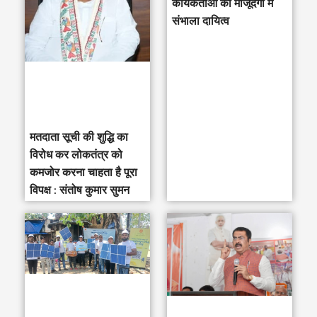
h
कार्यकर्ताओं की मौजूदगी में
संभाला दायित्व
f
o
r
:
मतदाता सूची की शुद्धि का
विरोध कर लोकतंत्र को
कमजोर करना चाहता है पूरा
विपक्ष : संतोष कुमार सुमन