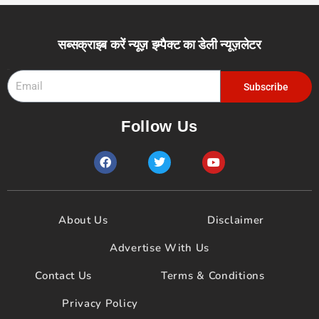
सब्सक्राइब करें न्यूज़ इम्पैक्ट का डेली न्यूज़लेटर
Email
Subscribe
Follow Us
F
T
Y
a
w
o
c
i
u
e
t
t
b
t
u
o
e
b
About Us
Disclaimer
o
r
e
k
Advertise With Us
Contact Us
Terms & Conditions
Privacy Policy