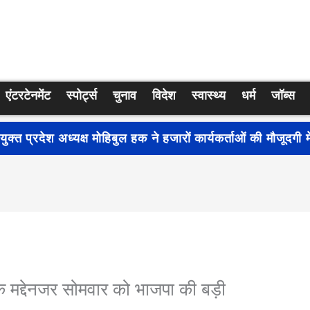
एंटरटेनमेंट
स्पोर्ट्स
चुनाव
विदेश
स्वास्थ्य
धर्म
जॉब्स
्रति जागरूकता बढ़ाने के लिए देशभर में शुरू हुआ नुक्कड़ नाटक ‘बध
के मद्देनजर सोमवार को भाजपा की बड़ी