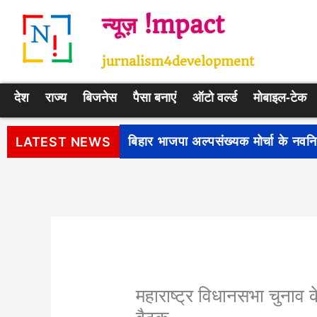
Skip
न्यूज़ !mpact
to
content
jurnalism4development
देश
राज्य
बिजनेस
पैसा बनाएं
ऑटो वर्ल्ड
मोबाइल-टेक
पीएम सूर्य घर: मुफ्त बिजली योजना के प
LATEST NEWS
महाराष्ट्र विधानसभा चुनाव 