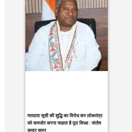
c
h
f
o
r
:
मतदाता सूची की शुद्धि का विरोध कर लोकतंत्र
को कमजोर करना चाहता है पूरा विपक्ष : संतोष
कुमार सुमन