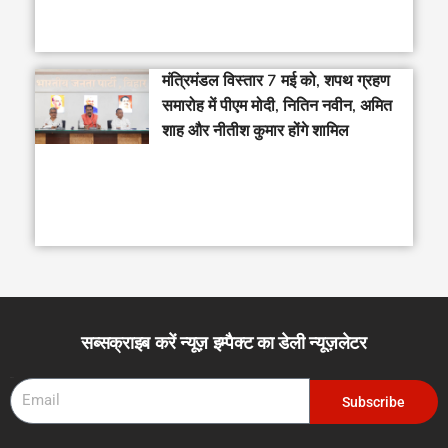
मंत्रिमंडल विस्तार 7 मई को, शपथ ग्रहण
समारोह में पीएम मोदी, नितिन नवीन, अमित
शाह और नीतीश कुमार होंगे शामिल
सब्सक्राइब करें न्यूज़ इम्पैक्ट का डेली न्यूज़लेटर
Email
Subscribe