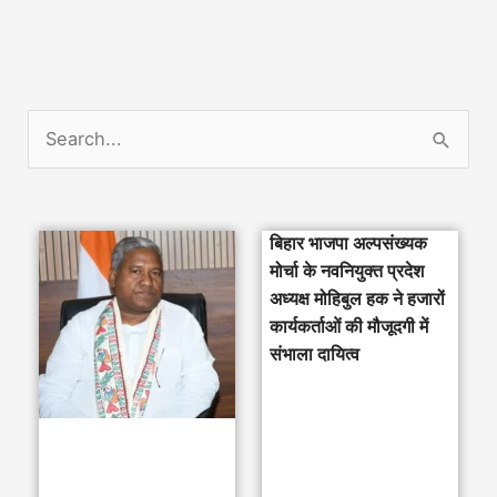
S
e
a
बिहार भाजपा अल्पसंख्यक
r
मोर्चा के नवनियुक्त प्रदेश
c
अध्यक्ष मोहिबुल हक ने हजारों
h
कार्यकर्ताओं की मौजूदगी में
संभाला दायित्व
f
o
r
: