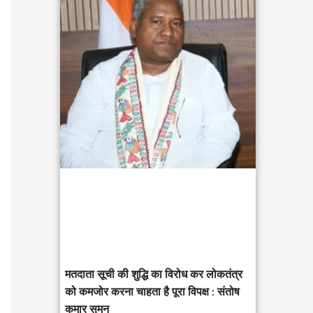
c
h
f
o
r
:
मतदाता सूची की शुद्धि का विरोध कर लोकतंत्र
को कमजोर करना चाहता है पूरा विपक्ष : संतोष
कुमार सुमन