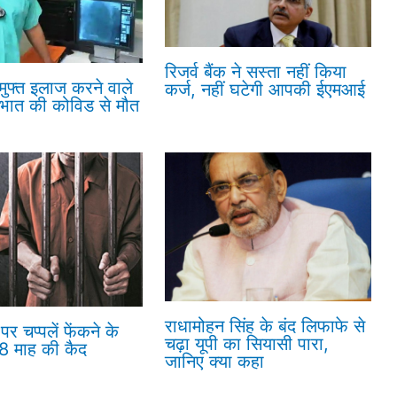
रिजर्व बैंक ने सस्ता नहीं किया
 मुफ्त इलाज करने वाले
कर्ज, नहीं घटेगी आपकी ईएमआई
रभात की कोविड से मौत
राधामोहन सिंह के बंद लिफाफे से
पर चप्पलें फेंकने के
चढ़ा यूपी का सियासी पारा,
18 माह की कैद
जानिए क्या कहा