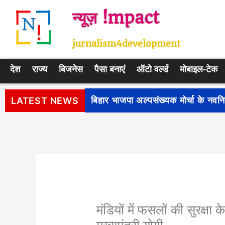
Skip
न्यूज़ !mpact
to
content
jurnalism4development
देश
राज्य
बिजनेस
पैसा बनाएं
ऑटो वर्ल्ड
मोबाइल-टेक
पीएम सूर्य घर: मुफ्त बिजली योजना के प
LATEST NEWS
मंडियों में फसलों की सुरक्षा क