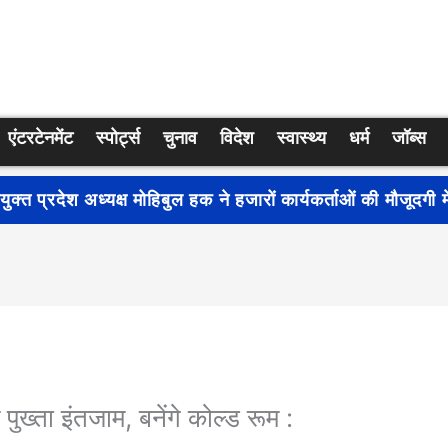
एंटरटेनमेंट
स्पोर्ट्स
चुनाव
विदेश
स्वास्थ्य
धर्म
जॉब्स
्रति जागरूकता बढ़ाने के लिए देशभर में शुरू हुआ नुक्कड़ नाटक ‘बध
े पुख्ता इंतजाम, बनेंगे कोल्ड रूम :