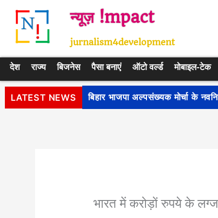
Skip
न्यूज़ !mpact
to
content
jurnalism4development
देश
राज्य
बिजनेस
पैसा बनाएं
ऑटो वर्ल्ड
मोबाइल-टेक
पीएम सूर्य घर: मुफ्त बिजली योजना के प
LATEST NEWS
भारत में करोड़ों रुपये के लग्ज