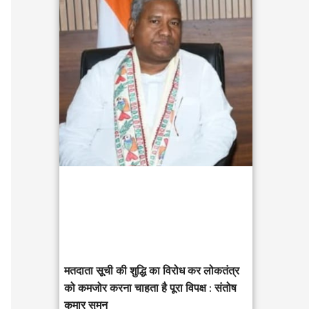
c
h
f
o
r
:
मतदाता सूची की शुद्धि का विरोध कर लोकतंत्र
को कमजोर करना चाहता है पूरा विपक्ष : संतोष
कुमार सुमन