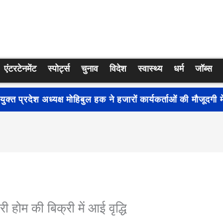
एंटरटेनमेंट
स्पोर्ट्स
चुनाव
विदेश
स्वास्थ्य
धर्म
जॉब्स
्रति जागरूकता बढ़ाने के लिए देशभर में शुरू हुआ नुक्कड़ नाटक ‘बध
री होम की बिक्री में आई वृद्धि