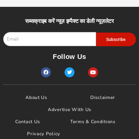
सब्सक्राइब करें न्यूज़ इम्पैक्ट का डेली न्यूज़लेटर
Email
Subscribe
Follow Us
F
T
Y
a
w
o
c
i
u
e
t
t
b
t
u
o
e
b
About Us
Disclaimer
o
r
e
k
Advertise With Us
Contact Us
Terms & Conditions
Privacy Policy