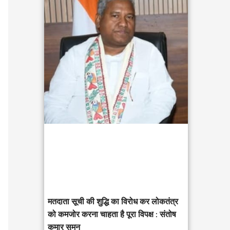
c
h
f
o
r
:
मतदाता सूची की शुद्धि का विरोध कर लोकतंत्र
को कमजोर करना चाहता है पूरा विपक्ष : संतोष
कुमार सुमन