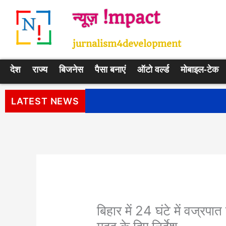
Skip
न्यूज़ !mpact
to
content
jurnalism4development
देश
राज्य
बिजनेस
पैसा बनाएं
ऑटो वर्ल्ड
मोबाइल-टेक
पीएम सूर्य घर: मुफ्त बिजली योजना के प
LATEST NEWS
बिहार में 24 घंटे में वज्रपा