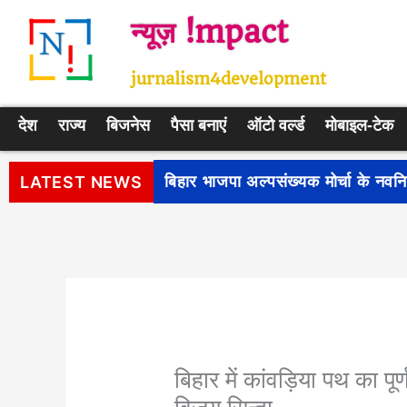
Skip
न्यूज़ !mpact
to
content
jurnalism4development
देश
राज्य
बिजनेस
पैसा बनाएं
ऑटो वर्ल्ड
मोबाइल-टेक
पीएम सूर्य घर: मुफ्त बिजली योजना के प
LATEST NEWS
बिहार में कांवड़िया पथ का पू