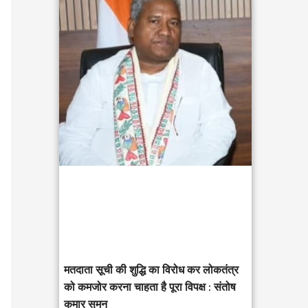
c
h
f
o
r
:
मतदाता सूची की शुद्धि का विरोध कर लोकतंत्र
को कमजोर करना चाहता है पूरा विपक्ष : संतोष
कुमार सुमन