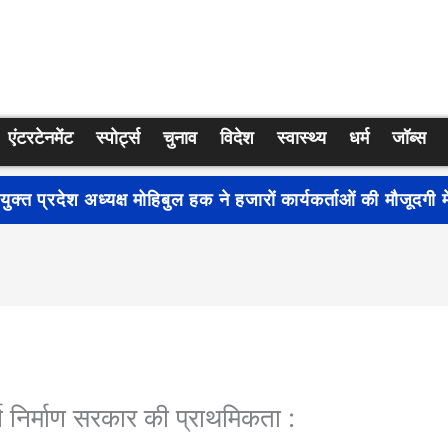
एंटरटेनमेंट
स्पोर्ट्स
चुनाव
विदेश
स्वास्थ्य
धर्म
जॉब्स
्रति जागरूकता बढ़ाने के लिए देशभर में शुरू हुआ नुक्कड़ नाटक ‘बध
र्ण निर्माण सरकार की प्राथमिकता :