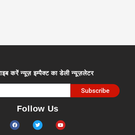
ाइब करें न्यूज़ इम्पैक्ट का डेली न्यूज़लेटर
Subscribe
Follow Us
F
T
Y
a
w
o
c
i
u