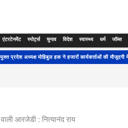
एंटरटेनमेंट
स्पोर्ट्स
चुनाव
विदेश
स्वास्थ्य
धर्म
जॉब्स
्रति जागरूकता बढ़ाने के लिए देशभर में शुरू हुआ नुक्कड़ नाटक ‘बध
े वाली आरजेडी : नित्यानंद राय