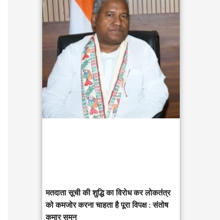
c
h
f
o
r
:
मतदाता सूची की शुद्धि का विरोध कर लोकतंत्र
को कमजोर करना चाहता है पूरा विपक्ष : संतोष
कुमार सुमन