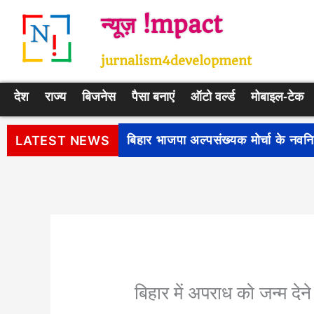
Skip
न्यूज़ !mpact
to
content
jurnalism4development
देश
राज्य
बिजनेस
पैसा बनाएं
ऑटो वर्ल्ड
मोबाइल-टेक
पीएम सूर्य घर: मुफ्त बिजली योजना के प
LATEST NEWS
बिहार में अपराध को जन्म देन