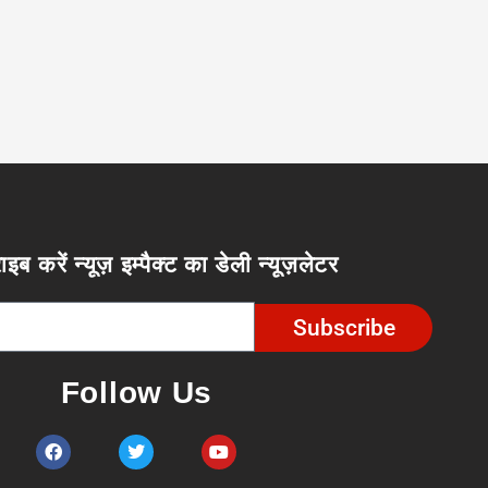
ाइब करें न्यूज़ इम्पैक्ट का डेली न्यूज़लेटर
Subscribe
Follow Us
F
T
Y
a
w
o
c
i
u