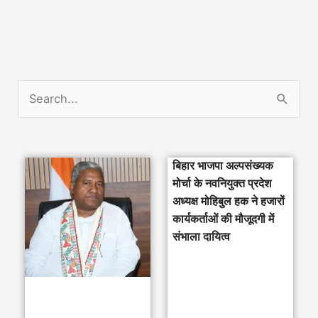
S
e
a
बिहार भाजपा अल्पसंख्यक
r
मोर्चा के नवनियुक्त प्रदेश
c
अध्यक्ष मोहिबुल हक ने हजारों
h
कार्यकर्ताओं की मौजूदगी में
संभाला दायित्व
f
o
r
: