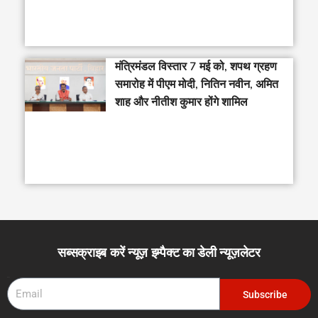
मंत्रिमंडल विस्तार 7 मई को, शपथ ग्रहण
समारोह में पीएम मोदी, नितिन नवीन, अमित
शाह और नीतीश कुमार होंगे शामिल
सब्सक्राइब करें न्यूज़ इम्पैक्ट का डेली न्यूज़लेटर
Email
Subscribe