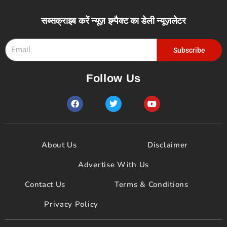
सब्सक्राइब करें न्यूज़ इम्पैक्ट का डेली न्यूज़लेटर
Email
Subscribe
Follow Us
F
T
Y
a
w
o
c
i
u
e
t
t
b
t
u
o
e
b
About Us
Disclaimer
o
r
e
k
Advertise With Us
Contact Us
Terms & Conditions
Privacy Policy