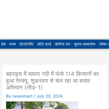
देश
राज्य
एंटरटेनमेंट
ऑटो वर्ल्ड
कोरोना वार
चुनाव एक्सप्रेस
जॉब्स
बहराइच में घाघरा नदी में फंसे 114 किसानों का
हुआ रेस्क्यू, शुक्रवार से चल रहा था बचाव
अभियान (लीड-1)
By
newsimact
/
July 20, 2024