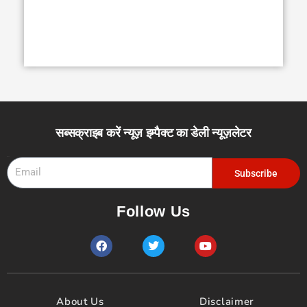
सब्सक्राइब करें न्यूज़ इम्पैक्ट का डेली न्यूज़लेटर
Email
Subscribe
Follow Us
F
T
Y
a
w
o
c
i
u
e
t
t
b
t
u
o
e
b
About Us
Disclaimer
o
r
e