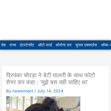
देश
राज्य
एंटरटेनमेंट
ऑटो वर्ल्ड
कोरोना वार
चुनाव एक्सप्रेस
जॉब्स
प्रियंका चोपड़ा ने बेटी मालती के साथ फोटो
शेयर कर कहा : ‘मुझे बस यही चाहिए था’
By
newsimact
/
July 14, 2024