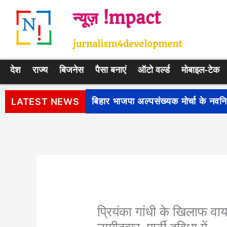
Skip
न्यूज़ !mpact
to
content
jurnalism4development
देश
राज्य
बिजनेस
पैसा बनाएं
ऑटो वर्ल्ड
मोबाइल-टेक
पीएम सूर्य घर: मुफ्त बिजली योजना के प
LATEST NEWS
प्रियंका गांधी के खिलाफ व