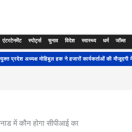
एंटरटेनमेंट
स्पोर्ट्स
चुनाव
विदेश
स्वास्थ्य
धर्म
जॉब्स
्रति जागरूकता बढ़ाने के लिए देशभर में शुरू हुआ नुक्कड़ नाटक ‘बध
ायनाड में कौन होगा सीपीआई का