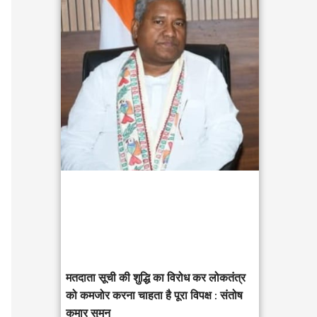
c
h
f
o
r
:
मतदाता सूची की शुद्धि का विरोध कर लोकतंत्र
को कमजोर करना चाहता है पूरा विपक्ष : संतोष
कुमार सुमन