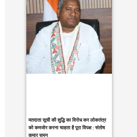
c
h
f
o
r
:
मतदाता सूची की शुद्धि का विरोध कर लोकतंत्र
को कमजोर करना चाहता है पूरा विपक्ष : संतोष
कुमार सुमन