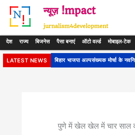
Skip
न्यूज़ !mpact
to
content
jurnalism4development
देश
राज्य
बिजनेस
पैसा बनाएं
ऑटो वर्ल्ड
मोबाइल-टेक
पीएम सूर्य घर: मुफ्त बिजली योजना के प
LATEST NEWS
पुणे में खेल खेल में चार साल