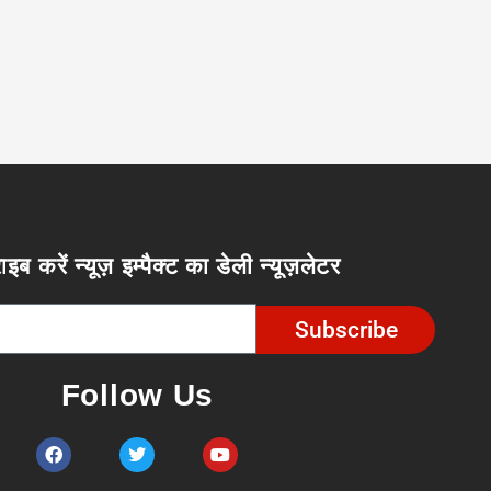
ाइब करें न्यूज़ इम्पैक्ट का डेली न्यूज़लेटर
Subscribe
Follow Us
F
T
Y
a
w
o
c
i
u