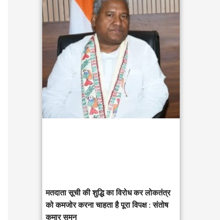
c
h
f
o
r
:
मतदाता सूची की शुद्धि का विरोध कर लोकतंत्र
को कमजोर करना चाहता है पूरा विपक्ष : संतोष
कुमार सुमन