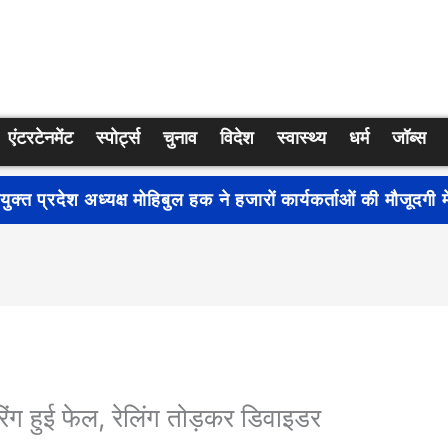
एंटरटेनमेंट
स्पोर्ट्स
चुनाव
विदेश
स्वास्थ्य
धर्म
जॉब्स
्रति जागरूकता बढ़ाने के लिए देशभर में शुरू हुआ नुक्कड़ नाटक ‘बध
रिंग हुई फेल, रेलिंग तोड़कर डिवाइडर