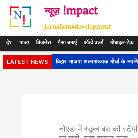
Skip
न्यूज़ !mpact
to
content
jurnalism4development
देश
राज्य
बिजनेस
पैसा बनाएं
ऑटो वर्ल्ड
मोबाइल-टेक
पीएम सूर्य घर: मुफ्त बिजली योजना के प
LATEST NEWS
नोएडा में स्कूल बस की स्टेय