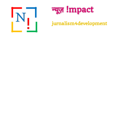
Skip
न्यूज़ !mpact
to
content
jurnalism4development