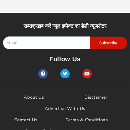
सब्सक्राइब करें न्यूज़ इम्पैक्ट का डेली न्यूज़लेटर
Email
Subscribe
Follow Us
F
T
Y
a
w
o
c
i
u
e
t
t
b
t
u
o
e
b
About Us
Disclaimer
o
r
e
k
Advertise With Us
Contact Us
Terms & Conditions