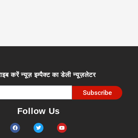
ाइब करें न्यूज़ इम्पैक्ट का डेली न्यूज़लेटर
Subscribe
Follow Us
F
T
Y
a
w
o
c
i
u