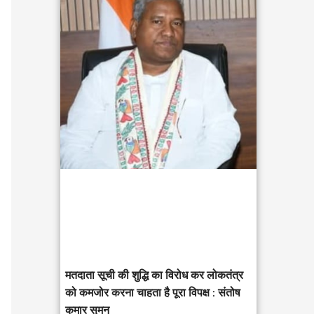
c
h
f
o
r
:
मतदाता सूची की शुद्धि का विरोध कर लोकतंत्र
को कमजोर करना चाहता है पूरा विपक्ष : संतोष
कुमार सुमन