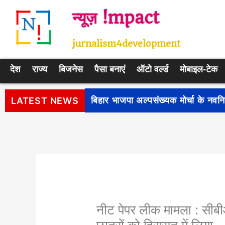
Skip
न्यूज़ !mpact
to
content
jurnalism4development
देश
राज्य
बिजनेस
पैसा बनाएं
ऑटो वर्ल्ड
मोबाइल-टेक
पीएम सूर्य घर: मुफ्त बिजली योजना के प
LATEST NEWS
नीट पेपर लीक मामला : सीबी