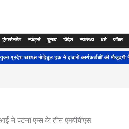
एंटरटेनमेंट
स्पोर्ट्स
चुनाव
विदेश
स्वास्थ्य
धर्म
जॉब्स
्रति जागरूकता बढ़ाने के लिए देशभर में शुरू हुआ नुक्कड़ नाटक ‘बध
आई ने पटना एम्स के तीन एमबीबीएस