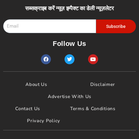
सब्सक्राइब करें न्यूज़ इम्पैक्ट का डेली न्यूज़लेटर
Email
Subscribe
Follow Us
F
T
Y
a
w
o
c
i
u
e
t
t
b
t
u
o
e
b
About Us
Disclaimer
o
r
e
k
Advertise With Us
Contact Us
Terms & Conditions
Privacy Policy