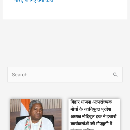
पारा, जानिए क्या कहा
S
e
a
बिहार भाजपा अल्पसंख्यक
r
मोर्चा के नवनियुक्त प्रदेश
c
अध्यक्ष मोहिबुल हक ने हजारों
h
कार्यकर्ताओं की मौजूदगी में