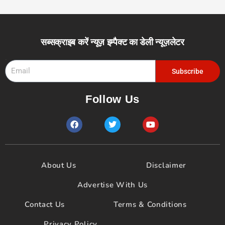
सब्सक्राइब करें न्यूज़ इम्पैक्ट का डेली न्यूज़लेटर
Email
Subscribe
Follow Us
F
T
Y
a
w
o
c
i
u
e
t
t
b
t
u
o
e
b
About Us
Disclaimer
o
r
e
k
Advertise With Us
Contact Us
Terms & Conditions
Privacy Policy