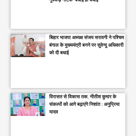
नुक्कड़ नाटक ‘बधाई हो बधाई’
‎बिहार भाजपा अध्यक्ष संजय सरावगी ने पश्चिम
बंगाल के मुख्यमंत्री बनने पर सुवेन्दु अधिकारी
को दी बधाई
विरासत से विकास तक, नीतीश कुमार के
संकल्पों को आगे बढ़ाएंगे निशांत : अनुप्रिया
यादव