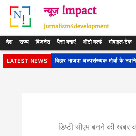
Skip
न्यूज़ !mpact
to
content
jurnalism4development
देश
राज्य
बिजनेस
पैसा बनाएं
ऑटो वर्ल्ड
मोबाइल-टेक
पीएम सूर्य घर: मुफ्त बिजली योजना के प
LATEST NEWS
डिप्टी सीएम बनने की खबर 