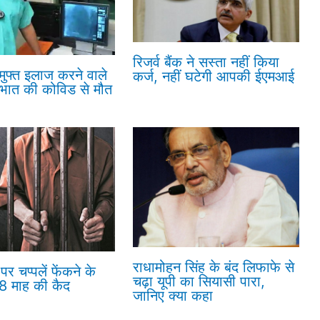
रिजर्व बैंक ने सस्ता नहीं किया
 मुफ्त इलाज करने वाले
कर्ज, नहीं घटेगी आपकी ईएमआई
रभात की कोविड से मौत
राधामोहन सिंह के बंद लिफाफे से
पर चप्पलें फेंकने के
चढ़ा यूपी का सियासी पारा,
18 माह की कैद
जानिए क्या कहा