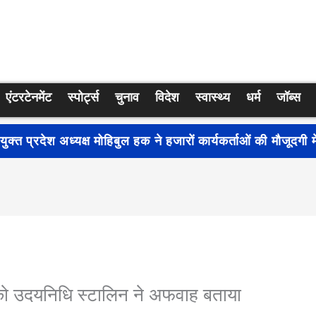
एंटरटेनमेंट
स्पोर्ट्स
चुनाव
विदेश
स्वास्थ्य
धर्म
जॉब्स
्रति जागरूकता बढ़ाने के लिए देशभर में शुरू हुआ नुक्कड़ नाटक ‘बध
को उदयनिधि स्टालिन ने अफवाह बताया