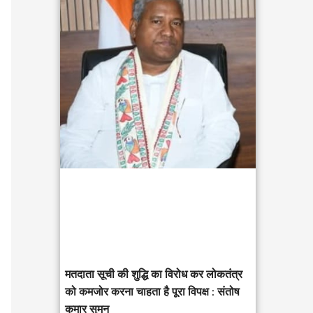
c
h
f
o
r
:
मतदाता सूची की शुद्धि का विरोध कर लोकतंत्र
को कमजोर करना चाहता है पूरा विपक्ष : संतोष
कुमार सुमन