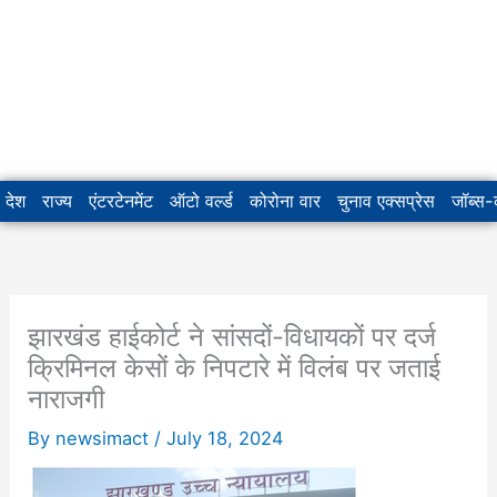
देश
राज्य
एंटरटेनमेंट
ऑटो वर्ल्ड
कोरोना वार
चुनाव एक्सप्रेस
जॉब्स
झारखंड हाईकोर्ट ने सांसदों-विधायकों पर दर्ज
क्रिमिनल केसों के निपटारे में विलंब पर जताई
नाराजगी
By
newsimact
/
July 18, 2024