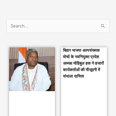
S
e
a
बिहार भाजपा अल्पसंख्यक
r
मोर्चा के नवनियुक्त प्रदेश
c
अध्यक्ष मोहिबुल हक ने हजारों
h
कार्यकर्ताओं की मौजूदगी में
संभाला दायित्व
f
o
r
: