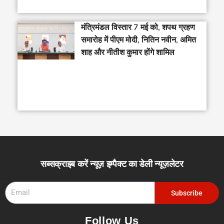
मंत्रिमंडल विस्तार 7 मई को, शपथ ग्रहण
समारोह में पीएम मोदी, नितिन नवीन, अमित
शाह और नीतीश कुमार होंगे शामिल
सब्सक्राइब करें न्यूज़ इम्पैक्ट का डेली न्यूज़लेटर
Email
Subscribe
Follow Us