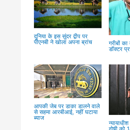
दुनिया के इस सुंदर द्वीप पर
पीएनबी ने खोला अपना ब्रांच
गरीबों का
डॉक्टर प्
आपकी जेब पर डाका डालने वाले
से सहमा आरबीआई, नहीं घटाया
ब्याज
न्यायाधीश 
दोषी को 