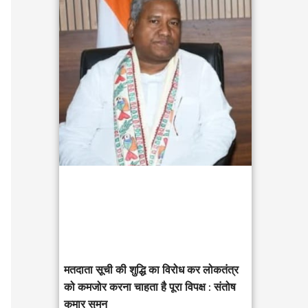
c
h
f
o
r
:
मतदाता सूची की शुद्धि का विरोध कर लोकतंत्र
को कमजोर करना चाहता है पूरा विपक्ष : संतोष
कुमार सुमन