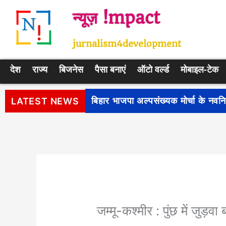
Skip
न्यूज़ !mpact
to
content
jurnalism4development
देश
राज्य
बिजनेस
पैसा बनाएं
ऑटो वर्ल्ड
मोबाइल-टेक
पीएम सूर्य घर: मुफ्त बिजली योजना के प
LATEST NEWS
जम्मू-कश्मीर : पुंछ में जुड़व