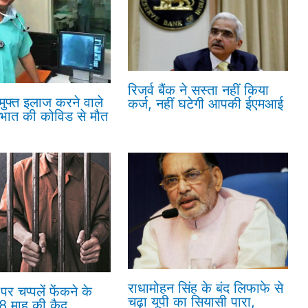
रिजर्व बैंक ने सस्ता नहीं किया
 मुफ्त इलाज करने वाले
कर्ज, नहीं घटेगी आपकी ईएमआई
रभात की कोविड से मौत
राधामोहन सिंह के बंद लिफाफे से
पर चप्पलें फेंकने के
चढ़ा यूपी का सियासी पारा,
18 माह की कैद