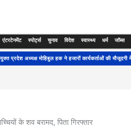
एंटरटेनमेंट
स्पोर्ट्स
चुनाव
विदेश
स्वास्थ्य
धर्म
जॉब्स
्रति जागरूकता बढ़ाने के लिए देशभर में शुरू हुआ नुक्कड़ नाटक ‘बध
ा बच्चियों के शव बरामद, पिता गिरफ्तार