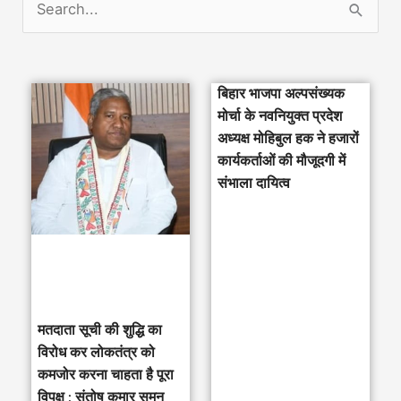
S
e
a
बिहार भाजपा अल्पसंख्यक
r
मोर्चा के नवनियुक्त प्रदेश
c
अध्यक्ष मोहिबुल हक ने हजारों
h
कार्यकर्ताओं की मौजूदगी में
संभाला दायित्व
f
o
r
:
मतदाता सूची की शुद्धि का
विरोध कर लोकतंत्र को
कमजोर करना चाहता है पूरा
विपक्ष : संतोष कुमार सुमन