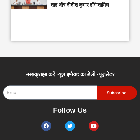
शाह और नीतीश कुमार होंगे शामिल
सब्सक्राइब करें न्यूज़ इम्पैक्ट का डेली न्यूज़लेटर
Email
Subscribe
Follow Us
F
T
Y
a
w
o
c
i
u
e
t
t