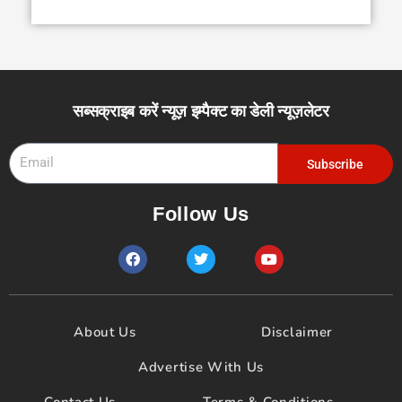
सब्सक्राइब करें न्यूज़ इम्पैक्ट का डेली न्यूज़लेटर
Email
Subscribe
Follow Us
F
T
Y
a
w
o
c
i
u
e
t
t
b
t
u
o
e
b
About Us
Disclaimer
o
r
e
k
Advertise With Us
Contact Us
Terms & Conditions