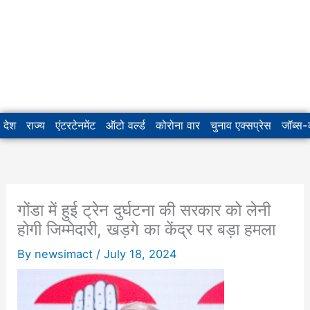
देश
राज्य
एंटरटेनमेंट
ऑटो वर्ल्ड
कोरोना वार
चुनाव एक्सप्रेस
जॉब्स
गोंडा में हुई ट्रेन दुर्घटना की सरकार को लेनी
होगी जिम्मेदारी, खड़गे का केंद्र पर बड़ा हमला
By
newsimact
/
July 18, 2024