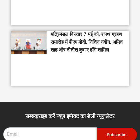
मंत्रिमंडल विस्तार 7 मई को, शपथ ग्रहण
समारोह में पीएम मोदी, नितिन नवीन, अमित
शाह और नीतीश कुमार होंगे शामिल
सब्सक्राइब करें न्यूज़ इम्पैक्ट का डेली न्यूज़लेटर
Email
Subscribe