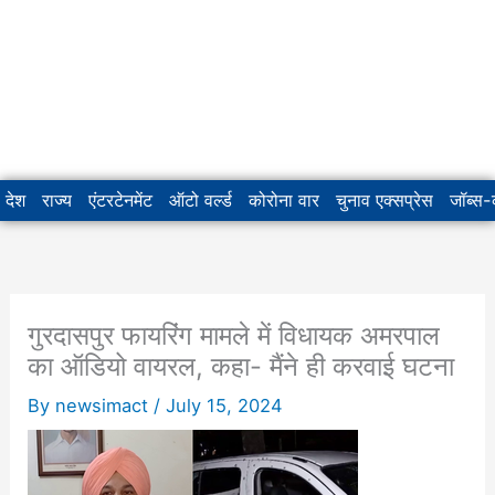
देश
राज्य
एंटरटेनमेंट
ऑटो वर्ल्ड
कोरोना वार
चुनाव एक्सप्रेस
जॉब्स
गुरदासपुर फायरिंग मामले में विधायक अमरपाल
का ऑडियो वायरल, कहा- मैंने ही करवाई घटना
By
newsimact
/
July 15, 2024