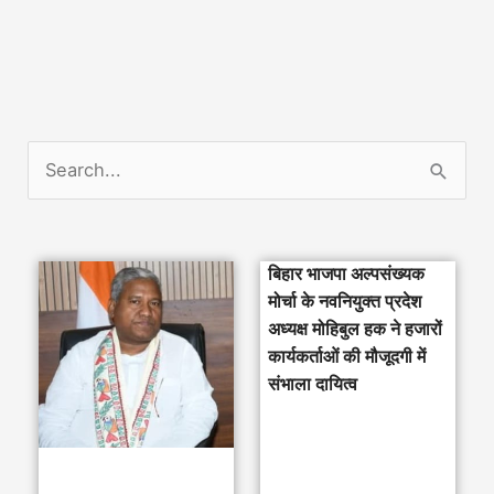
S
e
a
बिहार भाजपा अल्पसंख्यक
r
मोर्चा के नवनियुक्त प्रदेश
c
अध्यक्ष मोहिबुल हक ने हजारों
h
कार्यकर्ताओं की मौजूदगी में
संभाला दायित्व
f
o
r
: