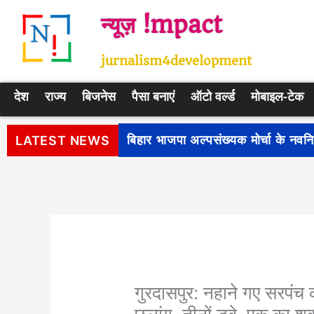
Skip
न्यूज़ !mpact
to
content
jurnalism4development
देश
राज्य
बिजनेस
पैसा बनाएं
ऑटो वर्ल्ड
मोबाइल-टेक
पीएम सूर्य घर: मुफ्त बिजली योजना के प
LATEST NEWS
गुरदासपुर: नहाने गए सरपंच क