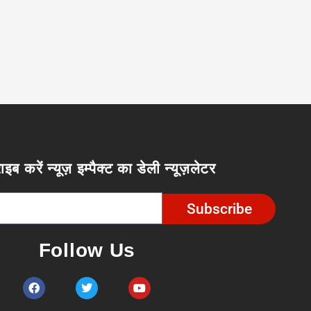
ाइब करें न्यूज़ इम्पैक्ट का डेली न्यूज़लेटर
Subscribe
Follow Us
F
T
Y
a
w
o
c
i
u