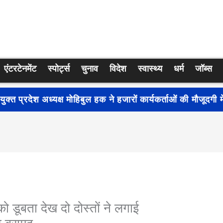
एंटरटेनमेंट
स्पोर्ट्स
चुनाव
विदेश
स्वास्थ्य
धर्म
जॉब्स
्रति जागरूकता बढ़ाने के लिए देशभर में शुरू हुआ नुक्कड़ नाटक ‘बध
ो डूबता देख दो दोस्तों ने लगाई