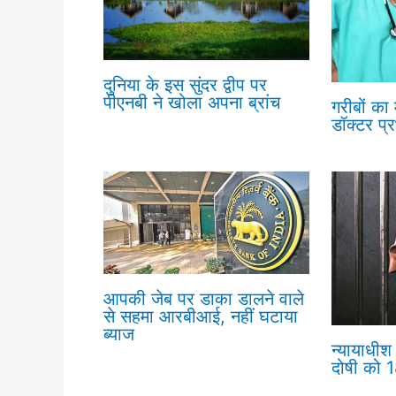
दुनिया के इस सुंदर द्वीप पर
पीएनबी ने खोला अपना ब्रांच
गरीबों का
डॉक्टर प्
आपकी जेब पर डाका डालने वाले
से सहमा आरबीआई, नहीं घटाया
ब्याज
न्यायाधीश 
दोषी को 