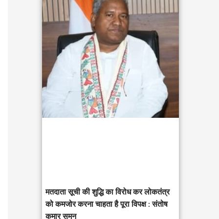
c
h
f
o
r
:
मतदाता सूची की शुद्धि का विरोध कर लोकतंत्र
को कमजोर करना चाहता है पूरा विपक्ष : संतोष
कुमार सुमन