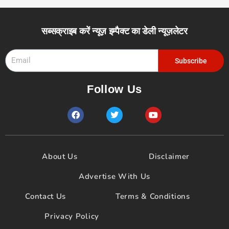
सब्सक्राइब करें न्यूज़ इम्पैक्ट का डेली न्यूज़लेटर
Email
Subscribe
Follow Us
F
T
Y
a
w
o
c
i
u
e
t
t
b
t
u
o
e
b
About Us
Disclaimer
o
r
e
k
Advertise With Us
Contact Us
Terms & Conditions
Privacy Policy