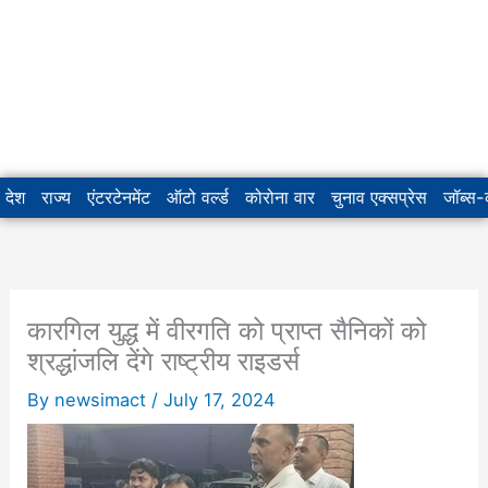
देश
राज्य
एंटरटेनमेंट
ऑटो वर्ल्ड
कोरोना वार
चुनाव एक्सप्रेस
जॉब्स
कारगिल युद्ध में वीरगति को प्राप्त सैनिकों को
श्रद्धांजलि देंगे राष्ट्रीय राइडर्स
By
newsimact
/
July 17, 2024