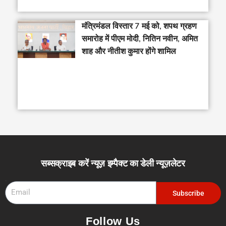
मंत्रिमंडल विस्तार 7 मई को, शपथ ग्रहण
समारोह में पीएम मोदी, नितिन नवीन, अमित
शाह और नीतीश कुमार होंगे शामिल
सब्सक्राइब करें न्यूज़ इम्पैक्ट का डेली न्यूज़लेटर
Email
Subscribe
Follow Us