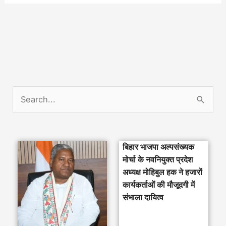
S
e
a
बिहार भाजपा अल्पसंख्यक
r
मोर्चा के नवनियुक्त प्रदेश
c
अध्यक्ष मोहिबुल हक ने हजारों
h
कार्यकर्ताओं की मौजूदगी में
संभाला दायित्व
f
o