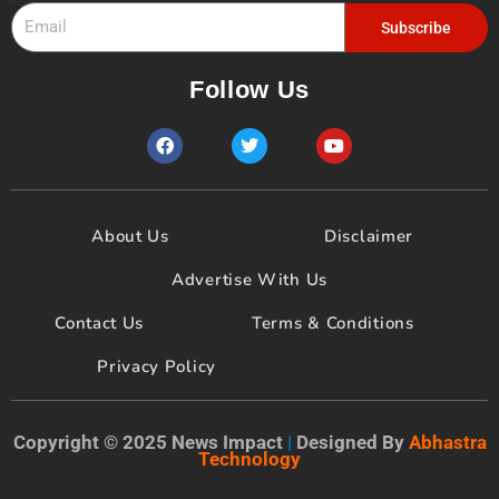
Email
Subscribe
Follow Us
F
T
Y
a
w
o
c
i
u
e
t
t
b
t
u
o
e
b
About Us
Disclaimer
o
r
e
k
Advertise With Us
Contact Us
Terms & Conditions
Privacy Policy
Copyright © 2025 News Impact
|
Designed By
Abhastra
Technology