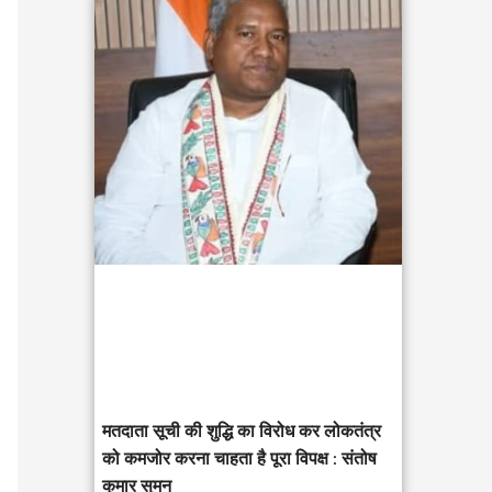
c
h
f
o
r
:
मतदाता सूची की शुद्धि का विरोध कर लोकतंत्र
को कमजोर करना चाहता है पूरा विपक्ष : संतोष
कुमार सुमन