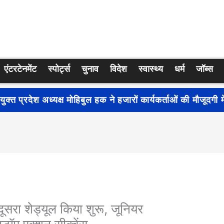
एंटरटेनमेंट
स्पोर्ट्स
चुनाव
विदेश
स्वास्थ्य
धर्म
जॉब्स
्रति जागरूकता बढ़ाने के लिए देशभर में शुरू हुआ नुक्कड़ नाटक ‘बध
ूसरा शेड्यूल किया शुरू, जूनियर