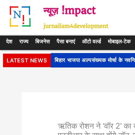
Skip
न्यूज़ !mpact
to
content
jurnalism4development
देश
राज्य
बिजनेस
पैसा बनाएं
ऑटो वर्ल्ड
मोबाइल-टेक
पीएम सूर्य घर: मुफ्त बिजली योजना के प
LATEST NEWS
ऋतिक रोशन ने ‘वॉर 2’ का द