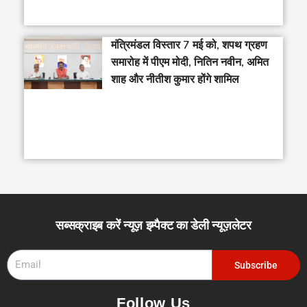
मंत्रिमंडल विस्तार 7 मई को, शपथ ग्रहण
समारोह में पीएम मोदी, नितिन नवीन, अमित
शाह और नीतीश कुमार होंगे शामिल
सब्सक्राइब करें न्यूज़ इम्पैक्ट का डेली न्यूज़लेटर
Email
Subscribe
Follow Us