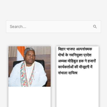
S
e
a
बिहार भाजपा अल्पसंख्यक
r
मोर्चा के नवनियुक्त प्रदेश
c
अध्यक्ष मोहिबुल हक ने हजारों
h
कार्यकर्ताओं की मौजूदगी में
संभाला दायित्व
f
o
r
: