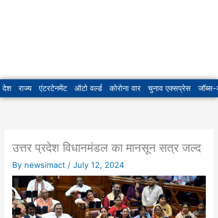
देश
राज्य
एंटरटेनमेंट
ऑटो वर्ल्ड
कोरोना वार
चुनाव एक्सप्रेस
जॉब्स
उत्तर प्रदेश विधानमंडल का मानसून सत्र जल्द
By
newsimact
/
July 12, 2024