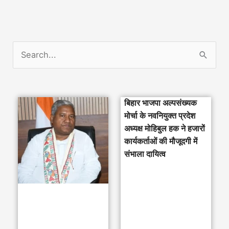
S
e
a
बिहार भाजपा अल्पसंख्यक
r
मोर्चा के नवनियुक्त प्रदेश
c
अध्यक्ष मोहिबुल हक ने हजारों
h
कार्यकर्ताओं की मौजूदगी में
संभाला दायित्व
f
o
r
: