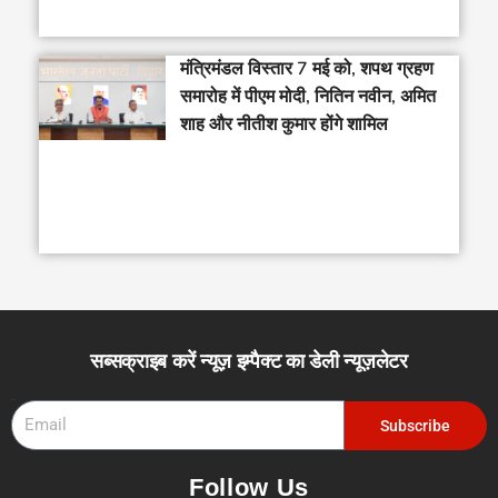
मंत्रिमंडल विस्तार 7 मई को, शपथ ग्रहण
समारोह में पीएम मोदी, नितिन नवीन, अमित
शाह और नीतीश कुमार होंगे शामिल
सब्सक्राइब करें न्यूज़ इम्पैक्ट का डेली न्यूज़लेटर
Email
Subscribe
Follow Us