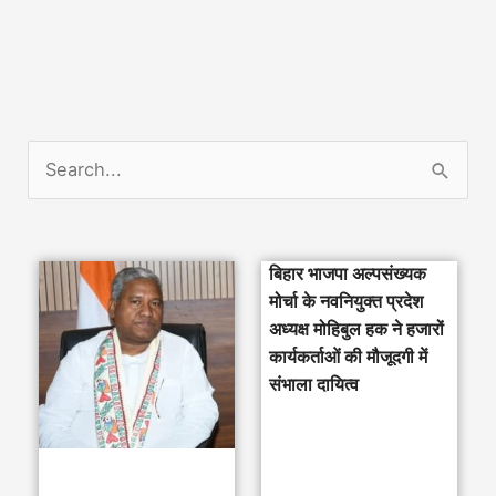
S
e
a
बिहार भाजपा अल्पसंख्यक
r
मोर्चा के नवनियुक्त प्रदेश
c
अध्यक्ष मोहिबुल हक ने हजारों
h
कार्यकर्ताओं की मौजूदगी में
संभाला दायित्व
f
o
r
: