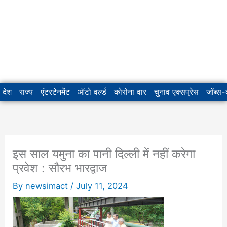
देश
राज्य
एंटरटेनमेंट
ऑटो वर्ल्ड
कोरोना वार
चुनाव एक्सप्रेस
जॉब्स
इस साल यमुना का पानी दिल्ली में नहीं करेगा
प्रवेश : सौरभ भारद्वाज
By
newsimact
/
July 11, 2024