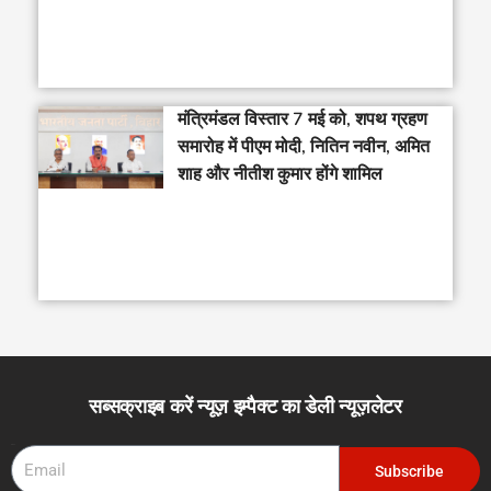
मंत्रिमंडल विस्तार 7 मई को, शपथ ग्रहण
समारोह में पीएम मोदी, नितिन नवीन, अमित
शाह और नीतीश कुमार होंगे शामिल
सब्सक्राइब करें न्यूज़ इम्पैक्ट का डेली न्यूज़लेटर
Email
Subscribe